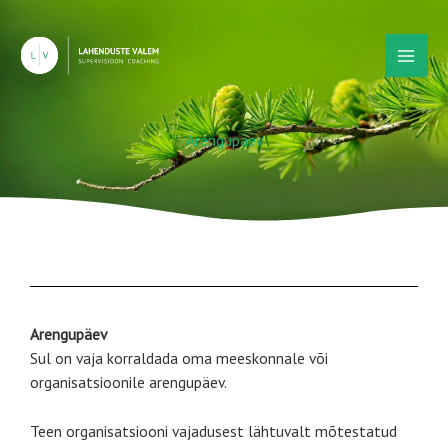
Skip
Mai
to
Men
content
Arengupäev
Arengupäev
Sul on vaja korraldada oma meeskonnale või
organisatsioonile arengupäev.
Teen organisatsiooni vajadusest lähtuvalt mõtestatud