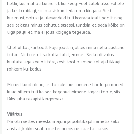
hetki, kus mul oli tunne, et kui keegi veel tuleb ukse vahele
ja küsib midagi, siis ma viskan teda oma kingaga. Sest
küsimusi, ootusi ja ülesandeid tuli korraga igalt poolt ning
see tekitas minus tohutut stressi, tundsin, et seda kõike on
liiga palju, et ma ei jõua kõigega tegeleda.
Ühel õhtul, kui töölt koju jõudsin, ütles minu nelja aastane
tütar „Nii tore, et sa külla tulid, emme.“ Seda oli valus
kuulata, aga see oli tõsi, sest tööl oli mind sel ajal ikkagi
rohkem kui kodus.
Mõned kuud oli nii, siis tuli üks uus inimene tööle ja mõned
kuud hiljem tuli ka see kogenud inimene tagasi tööle, siis
läks juba tasapisi kergemaks.
Väärtus
Ma olin selles meeskonnajuhi ja poliitikajuhi ametis kaks
aastat, kokku seal ministeeriumis neli aastat ja siis