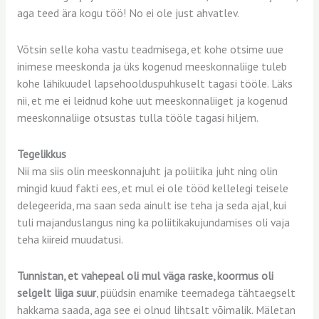
aga teed ära kogu töö! No ei ole just ahvatlev.
Võtsin selle koha vastu teadmisega, et kohe otsime uue
inimese meeskonda ja üks kogenud meeskonnaliige tuleb
kohe lähikuudel lapsehoolduspuhkuselt tagasi tööle. Läks
nii, et me ei leidnud kohe uut meeskonnaliiget ja kogenud
meeskonnaliige otsustas tulla tööle tagasi hiljem.
Tegelikkus
Nii ma siis olin meeskonnajuht ja poliitika juht ning olin
mingid kuud fakti ees, et mul ei ole tööd kellelegi teisele
delegeerida, ma saan seda ainult ise teha ja seda ajal, kui
tuli majanduslangus ning ka poliitikakujundamises oli vaja
teha kiireid muudatusi.
Tunnistan, et vahepeal oli mul väga raske, koormus oli
selgelt liiga suur
, püüdsin enamike teemadega tähtaegselt
hakkama saada, aga see ei olnud lihtsalt võimalik. Mäletan