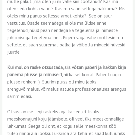
mulle pakuti, ma olen ju nii vähe siin töötanud? Kas ma
olen seda kohta väärt? Kas ma saan sellega hakkama? Mis
oleks minu panus sellesse ametikohta? See on suur
vastutus. Osade teemadega ei ole ma üldse enne
tegelenud, nüüd pean nendega ka tegelema ja inimeste
juhtimisega tegelema jne… Pigem väga vähe mõtlesin ma
sellele, et saan suuremat palka ja võibolla mingeid hüvesid
juurde.
Kui mul on raske otsustada, siis võtan paberi ja hakkan kirja
panema plusse ja miinuseid
, nii ka sel korral. Paberil nägin
plusse rohkem.:) Suurim pluss oli minu jaoks
arenguvõimalus, võimalus astuda professionaalses arengus
samm edasi.
Otsustamise tegi raskeks aga ka see, et lisaks
meeskonnajuhi koju jäämisele, oli veel üks meeskonnaliige
lahkumas. Seega oli oht, et kogu selle meeskonna töö
tuleb mingi aja jooksul üksinda ära teha, et saad küll juhiks,