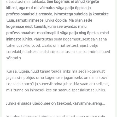
otsustasin ise lahkuda.
See kogemus ei olnud kergete
killast, aga mul oli võimalus väga palju õppida ja
professionaalselt areneda, inimestega suhelda ja kontakte
luua, samuti inimeste juhiks õppida.
Ma olen selle
kogemuse eest tänulik, kuna see avardas minu
professionaalset maailmapilti väga palju ning õpetas mind
inimeste juhiks.
Väärtustan seda kogemust, sest sain teha
tähenduslikku tööd. Lisaks on mul sellest ajast palju
toredaid, nüüdseks endisi töökaaslasi ja sain ka mõned uued
sõbrad.:)
Kui sa, lugeja, nüüd tahad teada, miks ma seda kogemust
jagan, siis põhjus oma kogemuse jagamiseks on minu soov
toetada coach`i ja superviisorina juhte. Ma saan aru sellest,
mis tunne on inimesel, kes on saanud spetsialistist juhiks.
Juhiks ei saada üleöö, see on teekond, kasvamine, areng…
Ma olen hilisemas tööelus näinud, et nii, nagu ma ise sain