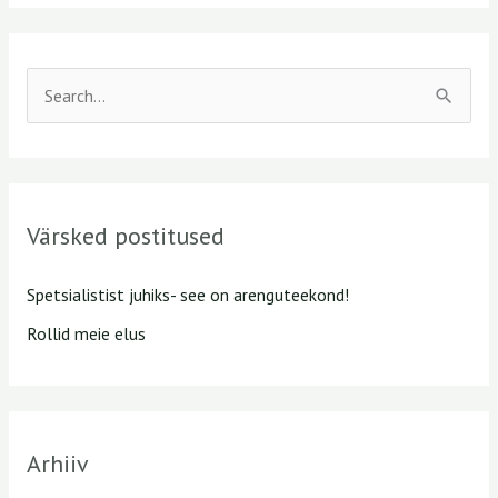
S
e
a
r
Värsked postitused
c
h
Spetsialistist juhiks- see on arenguteekond!
f
Rollid meie elus
o
r
:
Arhiiv