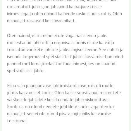
ootamatult juhiks, on juhtunud ka paljude teiste
inimestega ja olen näinud ka nende raskusi uues rollis. Olen
näinud, et raskused kestavad pikalt.
Olen näinud, et inimene ei ole väga hästi enda jaoks
mõtestanud juhi rolli ja organisatsioonis ei ole ka välja
töötatud värskete juhtide jaoks tugisüsteeme. See nähtu ja
iseenda kogemused spetsialistist juhiks kasvamisel on mind
pannud mõtlema, kuidas toetada inimesi, kes on saanud
spetsialistist juhiks.
Mina sain paaripäevase juhtimiskoolituse, mis oli mulle
juhiks kasvamisel toeks. Olen ka ise soovitanud mitmetele
värsketele juhtidele küsida endale juhtimiskoolitust.
Koolitus on olnud nendele juhtidele toeks, aga olen ka
näinud, et see ei ole olnud piisav tugi juhiks kasvamise
teekonnal.