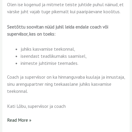
Olen ise kogenud ja mitmete teiste juhtide puhul näinud, et
värske juht vajab tuge pikemalt kui paaripäevane koolitus.
Seetõttu soovitan nüüd juhil leida endale coach või
superviisor, kes on toeks:
juhiks kasvamise teekonnal,
iseendast teadlikumaks saamisel,
inimeste juhtimise teemades.
Coach ja superviisor on ka hinnanguvaba kuulaja ja innustaja,
sinu arengupartner ning teekaaslane juhiks kasvamise
teekonnal.
Kati Lõbu, superviisor ja coach
Read More »