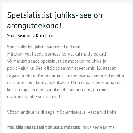
Spetsialistist juhiks- see on
Spetsialistist
juhiks-
arenguteekond!
see
on
Supervisioon
/
Kati Lõbu
arenguteekond!
Spetsialistist juhiks saamise teekond
Mäletan veel seda esimest korda, kui mulle pakuti
võimalust saada spetsialistist meeskonnajuhiks ja
poliitikajuhiks. See oli Sotsiaalministeeriumis 16. aastat
tagasi ja oli mulle ootamatu, ma ei osanud seda ette näha,
et mulle seda kohta pakutakse. Minu enda meeskonnajuht,
kes oli lapsehoolduspuhkusele suundumas, oli mind
osakonnajuhile soovitanud.
Võtsin endale veidi aega mõtlemiseks, ei vastanud kohe.
Mul käis peast läbi tohutult mõtteid:
miks seda kohta